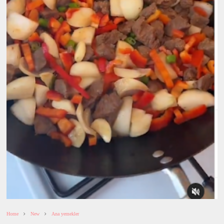
Home
New
Ana yemekler