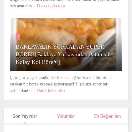
Daha fazla oku
tadı aynı olm...
3
BAKLAVALIK YUFKADAN SÜPER
BÖREK[Baklava Yufkasından Patatesli
Kolay Kol Böreği]
Çıtır çıtır ve çok pratik ,her lokmada ağzınızda müthiş bir tat
bırakan bir börek yapmak istiyorsanız!!! İşte size süper bir
Daha fazla oku
tarif...Hani d...
Son Yayınlar
Yorumlar
En Beğenilen