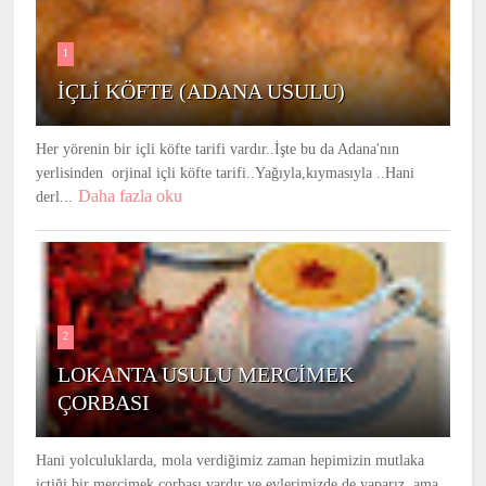
1
İÇLİ KÖFTE (ADANA USULU)
Her yörenin bir içli köfte tarifi vardır..İşte bu da Adana'nın
yerlisinden orjinal içli köfte tarifi..Yağıyla,kıymasıyla ..Hani
Daha fazla oku
derl...
2
LOKANTA USULU MERCİMEK
ÇORBASI
Hani yolculuklarda, mola verdiğimiz zaman hepimizin mutlaka
içtiği bir mercimek çorbası vardır ve evlerimizde de yaparız ,ama