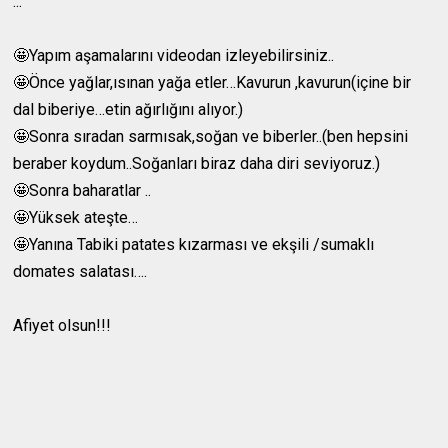
...
🤩Yapım aşamalarını videodan izleyebilirsiniz..
🤩Önce yağlar,ısınan yağa etler…Kavurun ,kavurun(içine bir
dal biberiye…etin ağırlığını alıyor.)
🤩Sonra sıradan sarmısak,soğan ve biberler..(ben hepsini
beraber koydum..Soğanları biraz daha diri seviyoruz.)
🤩Sonra baharatlar ..
🤩Yüksek ateşte…
🤩Yanına Tabiki patates kızarması ve ekşili /sumaklı
domates salatası….
Afiyet olsun!!!