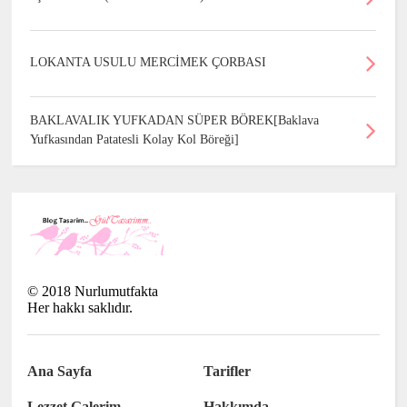
LOKANTA USULU MERCİMEK ÇORBASI
BAKLAVALIK YUFKADAN SÜPER BÖREK[Baklava
Yufkasından Patatesli Kolay Kol Böreği]
©
2018
Nurlumutfakta
Her hakkı saklıdır.
Ana Sayfa
Tarifler
Lezzet Galerim
Hakkımda