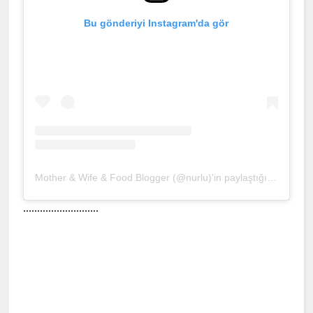
Bu gönderiyi Instagram'da gör
Mother & Wife & Food Blogger (@nurlu)'in paylaştığı bir gönderi
...........................