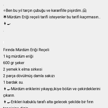
.
⭐️Ben bu yıl tarçın çubuğu ve karanfille pişirdim..🤗
🌟Mürdüm Eriği reçeli tarifi isteyenler bu tarifi kaçırmasın...
👩‍🍳
.
.
Fırında Mürdüm Eriği Reçeli
1 kg mürdüm eriği
600 gr şeker
2 yemek k elma sirkesi
2 parça dövülmüş damla sakızı
1 bardak su.
👩‍🍳Mürdüm eriklerini yıkayıp,ikiye bölün ve çekirdeklerini
çıkarın.
👩‍🍳Erikleri kabuklu tarafı alta gelecek şekilde bir fırın