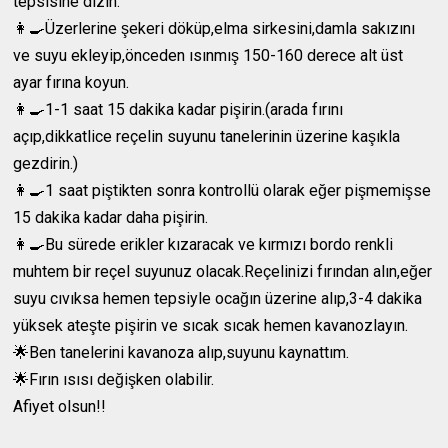
tepsisine dizin.
👩‍🍳Üzerlerine şekeri döküp,elma sirkesini,damla sakızını
ve suyu ekleyip,önceden ısınmış 150-160 derece alt üst
ayar fırına koyun.
👩‍🍳1-1 saat 15 dakika kadar pişirin.(arada fırını
açıp,dikkatlice reçelin suyunu tanelerinin üzerine kaşıkla
gezdirin.)
👩‍🍳1 saat piştikten sonra kontrollü olarak eğer pişmemişse
15 dakika kadar daha pişirin.
👩‍🍳Bu sürede erikler kızaracak ve kırmızı bordo renkli
muhtem bir reçel suyunuz olacak.Reçelinizi fırından alın,eğer
suyu cıvıksa hemen tepsiyle ocağın üzerine alıp,3-4 dakika
yüksek ateşte pişirin ve sıcak sıcak hemen kavanozlayın.
🌟Ben tanelerini kavanoza alıp,suyunu kaynattım.
🌟Fırın ısısı değişken olabilir.
Afiyet olsun!!