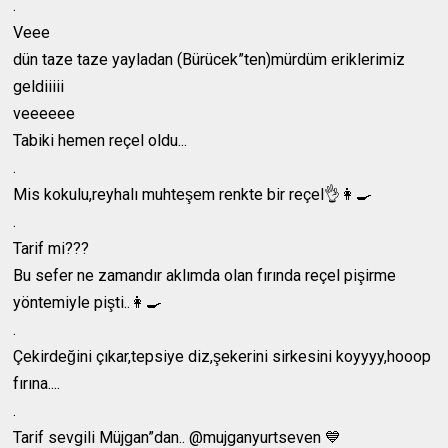
.
Veee
dün taze taze yayladan (Bürücek”ten)mürdüm eriklerimiz
geldiiiii
veeeeee
Tabiki hemen reçel oldu...
.
Mis kokulu,reyhalı muhteşem renkte bir reçel👌👩‍🍳
.
Tarif mi???
Bu sefer ne zamandır aklımda olan fırında reçel pişirme
yöntemiyle pişti..👩‍🍳
.
Çekirdeğini çıkar,tepsiye diz,şekerini sirkesini koyyyy,hooop
fırına....
.
Tarif sevgili Müjgan”dan.. @mujganyurtseven 💙