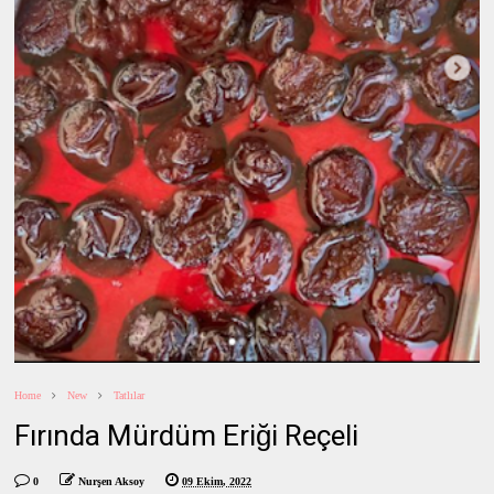
Home
New
Tatlılar
Fırında Mürdüm Eriği Reçeli
0
Nurşen Aksoy
09 Ekim, 2022