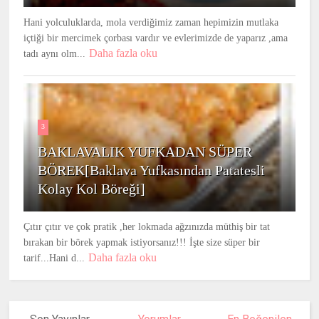
Hani yolculuklarda, mola verdiğimiz zaman hepimizin mutlaka
içtiği bir mercimek çorbası vardır ve evlerimizde de yaparız ,ama
Daha fazla oku
tadı aynı olm...
3
BAKLAVALIK YUFKADAN SÜPER
BÖREK[Baklava Yufkasından Patatesli
Kolay Kol Böreği]
Çıtır çıtır ve çok pratik ,her lokmada ağzınızda müthiş bir tat
bırakan bir börek yapmak istiyorsanız!!! İşte size süper bir
Daha fazla oku
tarif...Hani d...