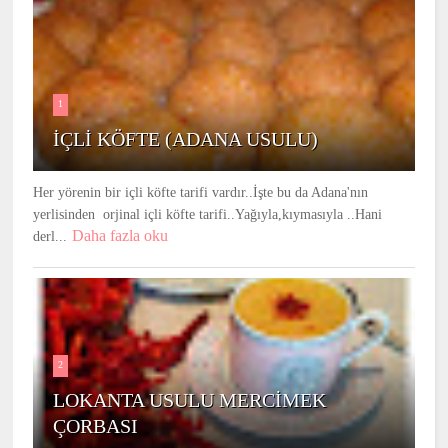
1
İÇLİ KÖFTE (ADANA USULU)
Her yörenin bir içli köfte tarifi vardır..İşte bu da Adana'nın
yerlisinden orjinal içli köfte tarifi..Yağıyla,kıymasıyla ..Hani
Daha fazla oku
derl...
2
LOKANTA USULU MERCİMEK
ÇORBASI