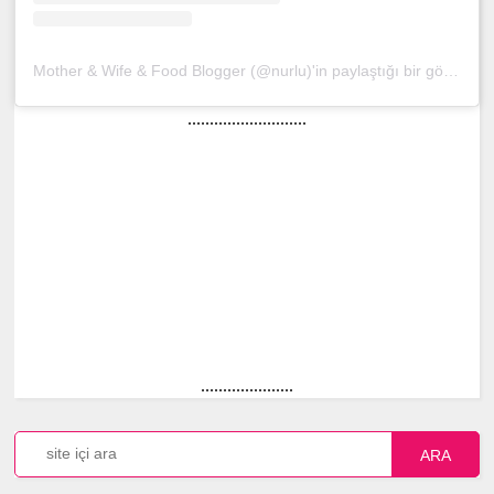
Mother & Wife & Food Blogger (@nurlu)'in paylaştığı bir gönderi
(
...........................
.....................
ARA