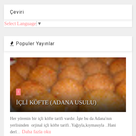
Çeviri
Select Language
▼
Populer Yayınlar
1
İÇLİ KÖFTE (ADANA USULU)
Her yörenin bir içli köfte tarifi vardır..İşte bu da Adana'nın
yerlisinden orjinal içli köfte tarifi..Yağıyla,kıymasıyla ..Hani
Daha fazla oku
derl...