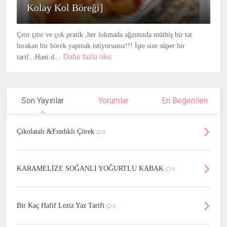
Kolay Kol Böreği]
Çıtır çıtır ve çok pratik ,her lokmada ağzınızda müthiş bir tat
bırakan bir börek yapmak istiyorsanız!!! İşte size süper bir
Daha fazla oku
tarif...Hani d...
Son Yayınlar
Yorumlar
En Beğenilen
Çikolatalı &Fındıklı Çörek
0
KARAMELİZE SOĞANLI YOĞURTLU KABAK
0
Bir Kaç Hafif Leziz Yaz Tarifi
0