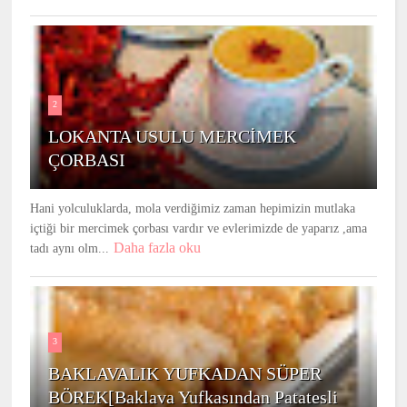
2
LOKANTA USULU MERCİMEK
ÇORBASI
Hani yolculuklarda, mola verdiğimiz zaman hepimizin mutlaka
içtiği bir mercimek çorbası vardır ve evlerimizde de yaparız ,ama
Daha fazla oku
tadı aynı olm...
3
BAKLAVALIK YUFKADAN SÜPER
BÖREK[Baklava Yufkasından Patatesli