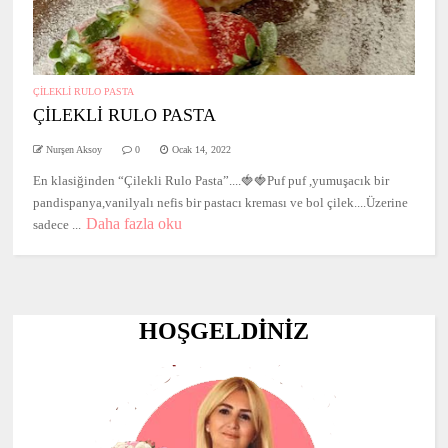
ÇİLEKLİ RULO PASTA
ÇİLEKLİ RULO PASTA
Nurşen Aksoy
0
Ocak 14, 2022
En klasiğinden “Çilekli Rulo Pasta”....🍓🍓Puf puf ,yumuşacık bir
pandispanya,vanilyalı nefis bir pastacı kreması ve bol çilek....Üzerine
Daha fazla oku
sadece ...
HOŞGELDİNİZ