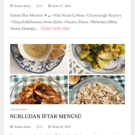
Nurşen Aksoy
0
Nisan 27, 2020
Günün İftar Menüsü 👩‍🍳 ⭐️Dul Avrad Çorbası ⭐️Zeytinyağlı Fasulye
⭐️Tarçınlı&Domates Soslu Köfte ⭐️Patates Püresi ⭐️Brötchen (Mini
Daha fazla oku
Alman Ekmeği) ...
Ana yemekler
NURLUDAN İFTAR MENÜSÜ
Nurşen Aksoy
0
Nisan 26, 2020