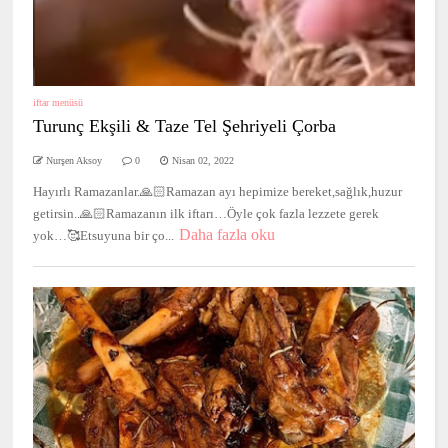
iftar menüsü
Turunç Ekşili & Taze Tel Şehriyeli Çorba
Nurşen Aksoy
0
Nisan 02, 2022
Hayırlı Ramazanlar.🙏🏻Ramazan ayı hepimize bereket,sağlık,huzur
getirsin..🙏🏻Ramazanın ilk iftarı…Öyle çok fazla lezzete gerek
Daha fazla oku
yok…🥰Etsuyuna bir ço...