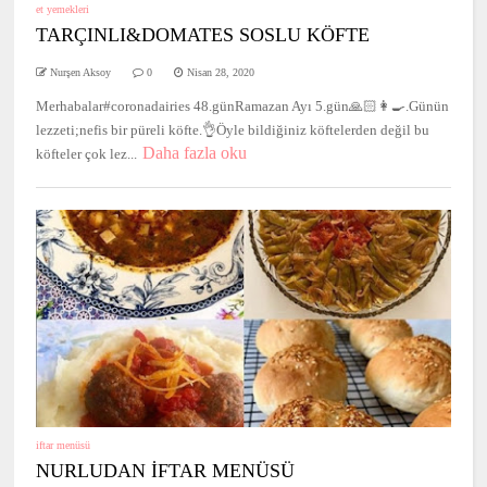
et yemekleri
TARÇINLI&DOMATES SOSLU KÖFTE
Nurşen Aksoy
0
Nisan 28, 2020
Merhabalar#coronadairies 48.günRamazan Ayı 5.gün🙏🏻👩‍🍳.Günün
lezzeti;nefis bir püreli köfte.👌Öyle bildiğiniz köftelerden değil bu
Daha fazla oku
köfteler çok lez...
iftar menüsü
NURLUDAN İFTAR MENÜSÜ