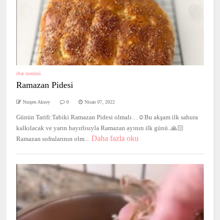
iftar menüsü
Ramazan Pidesi
Nurşen Aksoy
0
Nisan 07, 2022
Günün Tarifi:Tabiki Ramazan Pidesi olmalı…☺️Bu akşam ilk sahura
kalkılacak ve yarın hayırlısıyla Ramazan ayının ilk günü..🙏🏻
Daha fazla oku
Ramazan sofralarının olm...