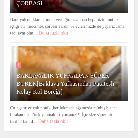
ÇORBASI
Hani yolculuklarda, mola verdiğimiz zaman hepimizin mutlaka
içtiği bir mercimek çorbası vardır ve evlerimizde de yaparız ,ama
Daha fazla oku
tadı aynı olm...
3
BAKLAVALIK YUFKADAN SÜPER
BÖREK[Baklava Yufkasından Patatesli
Kolay Kol Böreği]
Çıtır çıtır ve çok pratik ,her lokmada ağzınızda müthiş bir tat
bırakan bir börek yapmak istiyorsanız!!! İşte size süper bir
Daha fazla oku
tarif...Hani d...