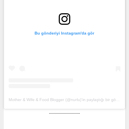
Bu gönderiyi Instagram'da gör
Mother & Wife & Food Blogger (@nurlu)'in paylaştığı bir gönderi
(
...........................