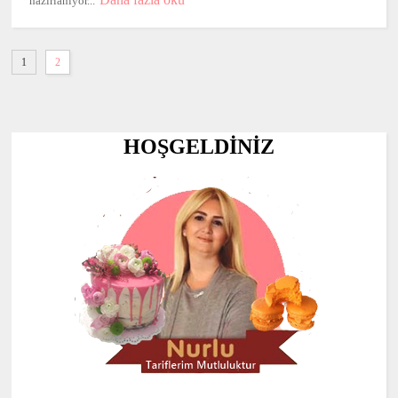
hazırlanıyor...
1
2
HOŞGELDİNİZ