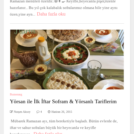
Ramazan menüleri özeldir..🤩👩‍🍳 Keyifle,heyecanla pişer,özenle
hazırlanır... Bu yıl çok kalabalık sofralarımız olmasa bile yine aynı
Daha fazla oku
özen,yine ayn...
Bumerang
Yörsan ile İlk İftar Sofram & Yörsanlı Tariflerim
Nurşen Aksoy
4
Haziran 26, 2015
Mübarek Ramazan ayı, tüm bereketiyle başladı. Bütün evlerde de,
iftar ve sahur sofraları büyük bir heyecanla ve keyifle
Daha fazla oku