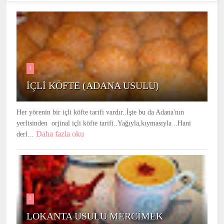
1
İÇLİ KÖFTE (ADANA USULU)
Her yörenin bir içli köfte tarifi vardır..İşte bu da Adana'nın
yerlisinden orjinal içli köfte tarifi..Yağıyla,kıymasıyla ..Hani
Daha fazla oku
derl...
2
LOKANTA USULU MERCİMEK