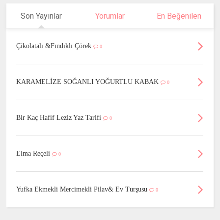
Son Yayınlar
Yorumlar
En Beğenilen
Çikolatalı &Fındıklı Çörek
0
KARAMELİZE SOĞANLI YOĞURTLU KABAK
0
Bir Kaç Hafif Leziz Yaz Tarifi
0
Elma Reçeli
0
Yufka Ekmekli Mercimekli Pilav& Ev Turşusu
0