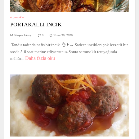
et yemekleri
PORTAKALLI İNCİK
Nurşen Aksoy
0
Nisan 30, 2020
Tandır tadında nefis bir incik..👌👩‍🍳 Sadece incikleri çok lezzetli bir
sosda 5-6 saat marine ediyorsunuz.Sonra sarmısaklı tereyağında
Daha fazla oku
mühür...