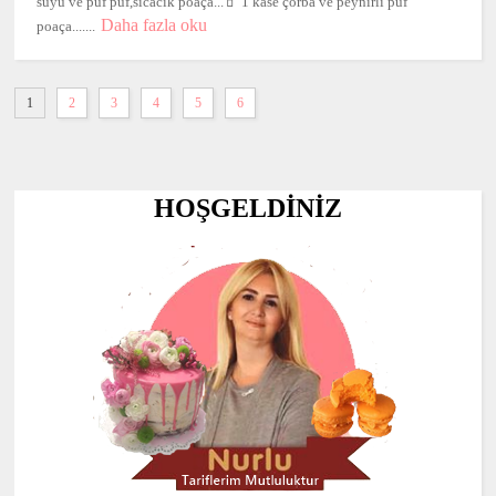
suyu ve puf puf,sıcacık poaça...🧃 1 kase çorba ve peynirli puf
Daha fazla oku
poaça.......
1
2
3
4
5
6
HOŞGELDİNİZ