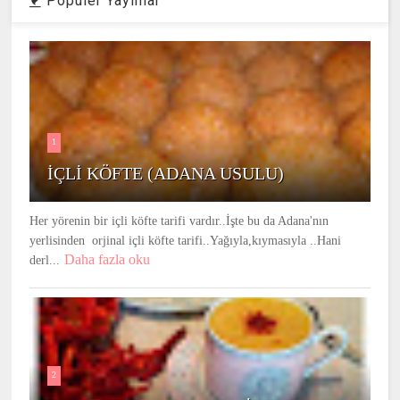
Populer Yayınlar
1
İÇLİ KÖFTE (ADANA USULU)
Her yörenin bir içli köfte tarifi vardır..İşte bu da Adana'nın
yerlisinden orjinal içli köfte tarifi..Yağıyla,kıymasıyla ..Hani
Daha fazla oku
derl...
2