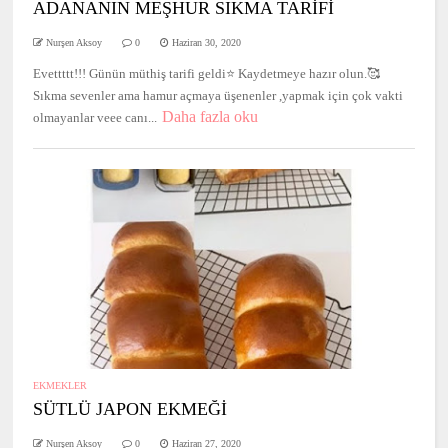
ADANANIN MEŞHUR SIKMA TARİFİ
Nurşen Aksoy
0
Haziran 30, 2020
Evettttt!!! Günün müthiş tarifi geldi⭐️ Kaydetmeye hazır olun.🥰
Sıkma sevenler ama hamur açmaya üşenenler ,yapmak için çok vakti
Daha fazla oku
olmayanlar veee canı...
EKMEKLER
SÜTLÜ JAPON EKMEĞİ
Nurşen Aksoy
0
Haziran 27, 2020