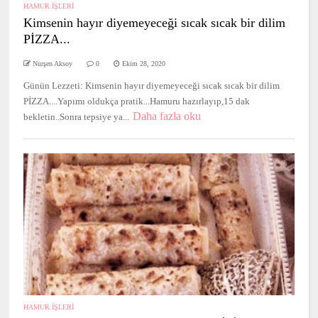
HAMUR İŞLERİ
Kimsenin hayır diyemeyeceği sıcak sıcak bir dilim
PİZZA...
Nurşen Aksoy
0
Ekim 28, 2020
Günün Lezzeti: Kimsenin hayır diyemeyeceği sıcak sıcak bir dilim
PİZZA....Yapımı oldukça pratik...Hamuru hazırlayıp,15 dak
Daha fazla oku
bekletin..Sonra tepsiye ya...
HAMUR İŞLERİ