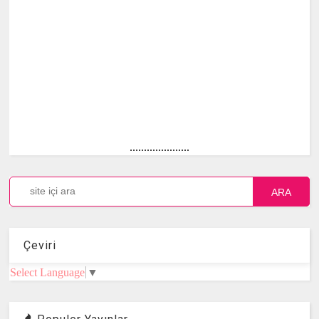
.....................
ARA
Çeviri
Select Language
▼