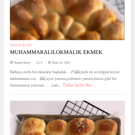
HAMUR İŞLERİ
MUHAMMARALILOKMALIK EKMEK
Nurşen Aksoy
0
Ekim 22, 2022
Haftaya nefis bir ekmekle başladık…🥖🤗İçinde en sevdiğim lezzet
muhammara var…🤗Çayın yanına,çorbanın yanına,buzzz gibi bir
Daha fazla oku
limonatanın yanınaa……yanı...