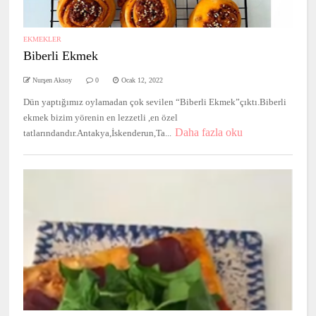
EKMEKLER
Biberli Ekmek
Nurşen Aksoy
0
Ocak 12, 2022
Dün yaptığımız oylamadan çok sevilen “Biberli Ekmek”çıktı.Biberli
ekmek bizim yörenin en lezzetli ,en özel
Daha fazla oku
tatlarındandır.Antakya,İskenderun,Ta...