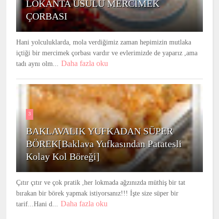
LOKANTA USULU MERCİMEK
ÇORBASI
Hani yolculuklarda, mola verdiğimiz zaman hepimizin mutlaka
içtiği bir mercimek çorbası vardır ve evlerimizde de yaparız ,ama
Daha fazla oku
tadı aynı olm...
3
BAKLAVALIK YUFKADAN SÜPER
BÖREK[Baklava Yufkasından Patatesli
Kolay Kol Böreği]
Çıtır çıtır ve çok pratik ,her lokmada ağzınızda müthiş bir tat
bırakan bir börek yapmak istiyorsanız!!! İşte size süper bir
Daha fazla oku
tarif...Hani d...