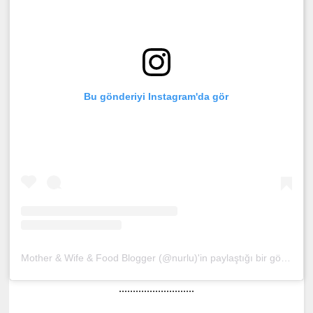
Bu gönderiyi Instagram'da gör
Mother & Wife & Food Blogger (@nurlu)'in paylaştığı bir gönderi
(
...........................