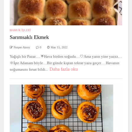
HAMUR İŞLERİ
Sarımsaklı Ekmek
Nurşen Aksoy
0
May 15, 2022
Yağışlı bir Pazar….☔️Hava birden soğudu…🤍Ama yarın yine yazzz…
🌞İşte Adanam böyle…Bir günde kıştan tekrar yaza geçer….Havanın
Daha fazla oku
soğumasını fırsat bildi...