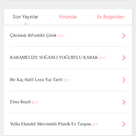
Son Yayınlar
Yorumlar
En Beğenilen
Çikolatalı &Fındıklı Çörek
0
KARAMELİZE SOĞANLI YOĞURTLU KABAK
0
Bir Kaç Hafif Leziz Yaz Tarifi
0
Elma Reçeli
0
Yufka Ekmekli Mercimekli Pilav& Ev Turşusu
0