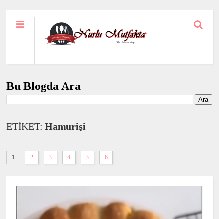
Bu Blogda Ara
ETİKET:
Hamurişi
1
2
3
4
5
6