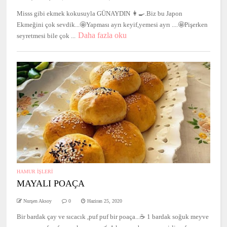
Misss gibi ekmek kokusuyla GÜNAYDIN 👩‍🍳.Biz bu Japon
Ekmeğini çok sevdik...🤩Yapması ayrı keyif,yemesi ayrı ....🤩Pişerken
Daha fazla oku
seyretmesi bile çok ...
HAMUR İŞLERİ
MAYALI POAÇA
Nurşen Aksoy
0
Haziran 25, 2020
Bir bardak çay ve sıcacık ,puf puf bir poaça...☕️ 1 bardak soğuk meyve