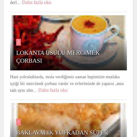
Daha fazla oku
derl...
2
LOKANTA USULU MERCİMEK
ÇORBASI
Hani yolculuklarda, mola verdiğimiz zaman hepimizin mutlaka
içtiği bir mercimek çorbası vardır ve evlerimizde de yaparız ,ama
Daha fazla oku
tadı aynı olm...
3
BAKLAVALIK YUFKADAN SÜPER