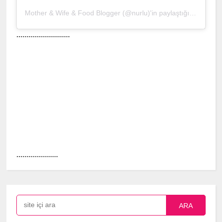
Mother & Wife & Food Blogger (@nurlu)'in paylaştığı bir gönderi
...........................
.....................
ARA