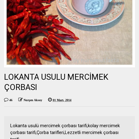
LOKANTA USULU MERCİMEK
ÇORBASI
46
Nurşen Aksoy
01 Mart, 2014
Lokanta usulü mercimek çorbası tarifi,kolay mercimek
çorbası tarifi,Çorba tarifleri,Lezzetli mercimek çorbası