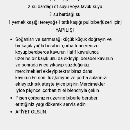
2 su bardağı et suyu veya tavuk suyu
3 su bardağı su
1 yemek kaşığı tereyağ+1 tatlı kaşığı pul biber[üzeri için]
YAPILIŞI
Soğanları ve sarmısağı küçük küçük doğrayın ve
bir kaşık yağla beraber çorba tencerenize
koyup,beraberce kavurun.Hafif kavrulunca
üzerine bir kaşık unu da ekleyip, beraber kavurun
ve sonrada iyice yıkayıp süzdüğünüz
mercimekleri ekleyip,tekrar biraz daha
kavurun.En son tuz,kimyon ve çorba sularınızı
ekleyip,kısık ateşte iyice pişirin.Mercimekler
iyice pişince ,çorbanızı el blendrıyla çekin.
Pişen çorbanızın üzerine biberle beraber
erittiğiniz yağı dökerek servis edin.
AFİYET OLSUN.