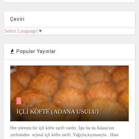
Çeviri
Select Language
▼
Populer Yayınlar
1
İÇLİ KÖFTE (ADANA USULU)
Her yörenin bir içli köfte tarifi vardır..İşte bu da Adana'nın
yerlisinden orjinal içli köfte tarifi..Yağıyla,kıymasıyla ..Hani