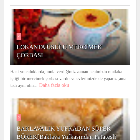
2
LOKANTA USULU MERCİMEK
ÇORBASI
Hani yolculuklarda, mola verdiğimiz zaman hepimizin mutlaka
içtiği bir mercimek çorbası vardır ve evlerimizde de yaparız ,ama
Daha fazla oku
tadı aynı olm...
3
BAKLAVALIK YUFKADAN SÜPER
BÖREK[Baklava Yufkasından Patatesli