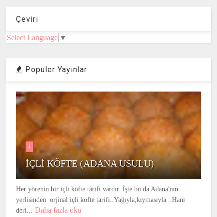
Çeviri
Select Language
▼
Populer Yayınlar
1
İÇLİ KÖFTE (ADANA USULU)
Her yörenin bir içli köfte tarifi vardır..İşte bu da Adana'nın
yerlisinden orjinal içli köfte tarifi..Yağıyla,kıymasıyla ..Hani
Daha fazla oku
derl...