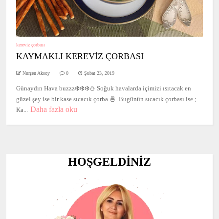
kereviz çorbası
KAYMAKLI KEREVİZ ÇORBASI
Nurşen Aksoy
0
Şubat 23, 2019
Günaydın Hava buzzz❄️❄️❄️⛄️ Soğuk havalarda içimizi ısıtacak en
güzel şey ise bir kase sıcacık çorba 🍜 Bugünün sıcacık çorbası ise ;
Daha fazla oku
Ka...
HOŞGELDİNİZ