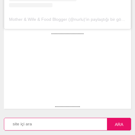
Mother & Wife & Food Blogger (@nurlu)'in paylaştığı bir gönderi
(
...........................
.....................
ARA