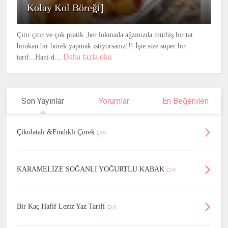
Kolay Kol Böreği]
Çıtır çıtır ve çok pratik ,her lokmada ağzınızda müthiş bir tat
bırakan bir börek yapmak istiyorsanız!!! İşte size süper bir
Daha fazla oku
tarif...Hani d...
Son Yayınlar
Yorumlar
En Beğenilen
Çikolatalı &Fındıklı Çörek
0
KARAMELİZE SOĞANLI YOĞURTLU KABAK
0
Bir Kaç Hafif Leziz Yaz Tarifi
0