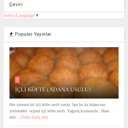
Çeviri
Select Language
▼
Populer Yayınlar
1
İÇLİ KÖFTE (ADANA USULU)
Her yörenin bir içli köfte tarifi vardır..İşte bu da Adana'nın
yerlisinden orjinal içli köfte tarifi..Yağıyla,kıymasıyla ..Hani
Daha fazla oku
derl...