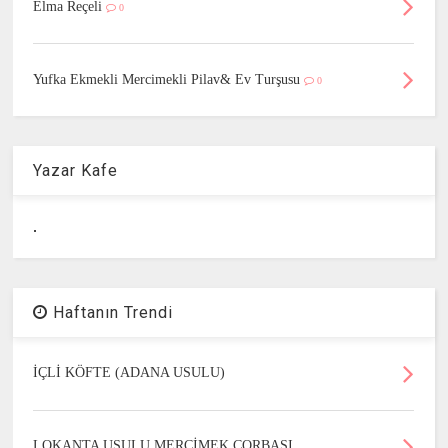
Elma Reçeli
0
Yufka Ekmekli Mercimekli Pilav& Ev Turşusu
0
Yazar Kafe
.
Haftanın Trendi
İÇLİ KÖFTE (ADANA USULU)
LOKANTA USULU MERCİMEK ÇORBASI