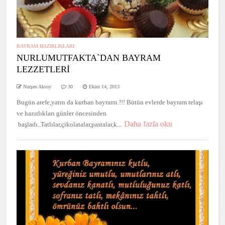
BAYRAM HAZIRLIKLARI
NURLUMUTFAKTA`DAN BAYRAM
LEZZETLERİ
Nurşen Aksoy
30
Ekim 14, 2013
Bugün arefe,yarın da kurban bayramı.!!! Bütün evlerde bayram telaşı
ve hazırlıkları günler öncesinden
Daha fazla oku
başladı..Tatlılar,çikolatalar,pastalar,k...