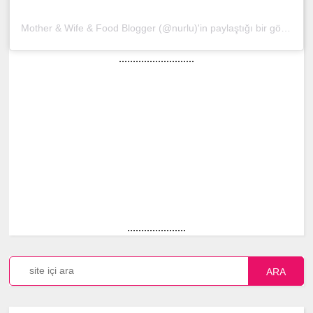
Mother & Wife & Food Blogger (@nurlu)'in paylaştığı bir gönderi
(
...........................
.....................
ARA