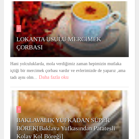
2
LOKANTA USULU MERCİMEK
ÇORBASI
Hani yolculuklarda, mola verdiğimiz zaman hepimizin mutlaka
içtiği bir mercimek çorbası vardır ve evlerimizde de yaparız ,ama
Daha fazla oku
tadı aynı olm...
3
BAKLAVALIK YUFKADAN SÜPER
BÖREK[Baklava Yufkasından Patatesli
Kolay Kol Böreği]