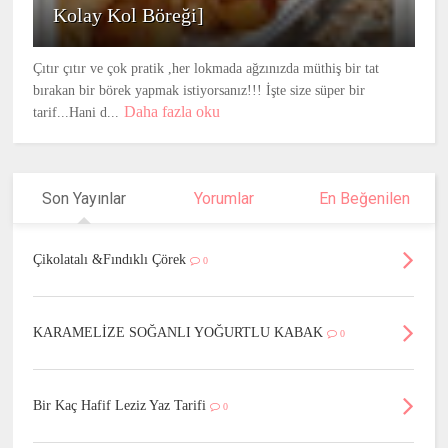
Kolay Kol Böreği]
Çıtır çıtır ve çok pratik ,her lokmada ağzınızda müthiş bir tat
bırakan bir börek yapmak istiyorsanız!!! İşte size süper bir
Daha fazla oku
tarif...Hani d...
Son Yayınlar
Yorumlar
En Beğenilen
Çikolatalı &Fındıklı Çörek
0
KARAMELİZE SOĞANLI YOĞURTLU KABAK
0
Bir Kaç Hafif Leziz Yaz Tarifi
0