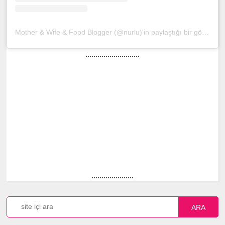
Mother & Wife & Food Blogger (@nurlu)'in paylaştığı bir gönderi
(
...........................
.....................
ARA