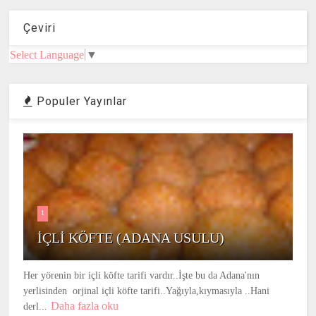
Çeviri
Select Language
▼
Populer Yayınlar
1
İÇLİ KÖFTE (ADANA USULU)
Her yörenin bir içli köfte tarifi vardır..İşte bu da Adana'nın
yerlisinden orjinal içli köfte tarifi..Yağıyla,kıymasıyla ..Hani
Daha fazla oku
derl...