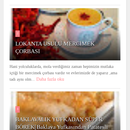
2
LOKANTA USULU MERCİMEK
ÇORBASI
Hani yolculuklarda, mola verdiğimiz zaman hepimizin mutlaka
içtiği bir mercimek çorbası vardır ve evlerimizde de yaparız ,ama
Daha fazla oku
tadı aynı olm...
3
BAKLAVALIK YUFKADAN SÜPER
BÖREK[Baklava Yufkasından Patatesli