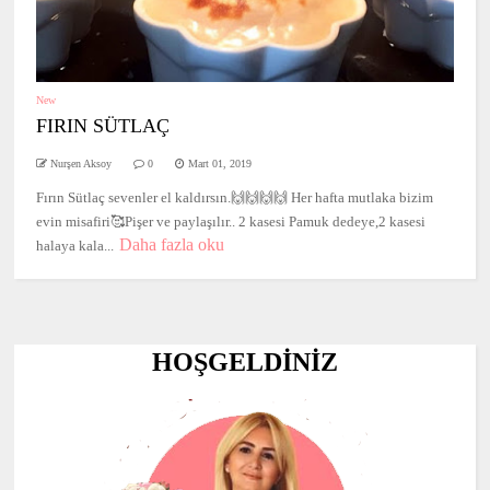
New
FIRIN SÜTLAÇ
Nurşen Aksoy
0
Mart 01, 2019
Fırın Sütlaç sevenler el kaldırsın.🙌🙌🙌🙌 Her hafta mutlaka bizim
evin misafiri🥰Pişer ve paylaşılır.. 2 kasesi Pamuk dedeye,2 kasesi
Daha fazla oku
halaya kala...
HOŞGELDİNİZ