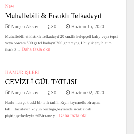
New
Muhallebili & Fıstıklı Telkadayıf
Nurşen Aksoy
0
Haziran 15, 2020
Muhallebili & Fıstıklı Telkadayıf 20 cm.lik kelepçeli kalıp veya tepsi
veya borcam 500 gr tel kadayıf 200 gr tereyağ 1 büyük çay b. tüm
Daha fazla oku
fıstık 3 ...
HAMUR İŞLERİ
CEVİZLİ GÜL TATLISI
Nurşen Aksoy
0
Haziran 02, 2020
Nurlu’nun çok eski bir tatlı tarifi...Kıyır kıyır,nefis bir açma
tatlı..Hazırlayın koyun buzluğa,bayramda sıcak sıcak
Daha fazla oku
pişirip,şerbetleyin.🤩Bir tane y...