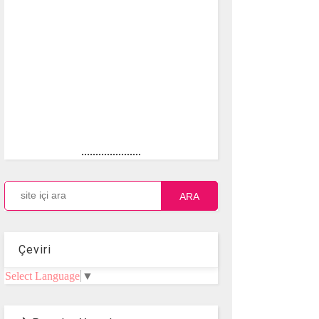
.....................
ARA
Çeviri
Select Language
▼