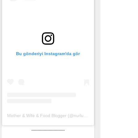
Bu gönderiyi Instagram'da gör
Mother & Wife & Food Blogger (@nurlu)'in paylaştığı bir gönderi
(
1
...........................