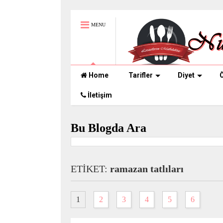
MENU
Home
Tarifler
Diyet
Ö
İletişim
Bu Blogda Ara
ETİKET:
ramazan tatlıları
1
2
3
4
5
6