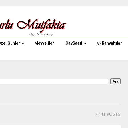
zel Günler
Meyveliler
ÇaySaati
Kahvaltılar
7
/ 41 POSTS