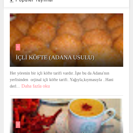
1
İÇLİ KÖFTE (ADANA USULU)
Her yörenin bir içli köfte tarifi vardır..İşte bu da Adana'nın
yerlisinden orjinal içli köfte tarifi..Yağıyla,kıymasıyla ..Hani
Daha fazla oku
derl...
2