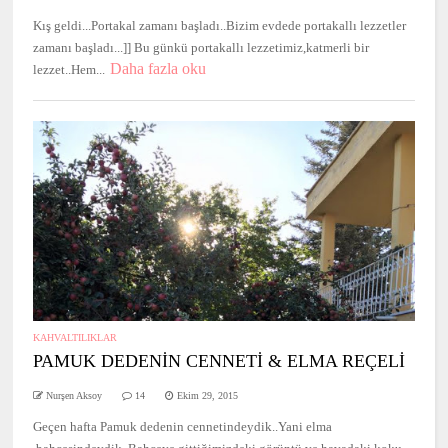
Kış geldi...Portakal zamanı başladı..Bizim evdede portakallı lezzetler
zamanı başladı...]] Bu günkü portakallı lezzetimiz,katmerli bir
Daha fazla oku
lezzet..Hem...
KAHVALTILIKLAR
PAMUK DEDENİN CENNETİ & ELMA REÇELİ
Nurşen Aksoy
14
Ekim 29, 2015
Geçen hafta Pamuk dedenin cennetindeydik..Yani elma