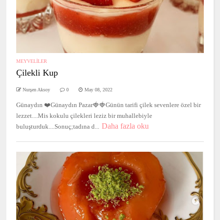
MEYVELİLER
Çilekli Kup
Nurşen Aksoy
0
May 08, 2022
Günaydın ❤️Günaydın Pazar🍓🍓Günün tarifi çilek sevenlere özel bir
lezzet....Mis kokulu çilekleri leziz bir muhallebiyle
Daha fazla oku
buluşturduk....Sonuç;tadına d...