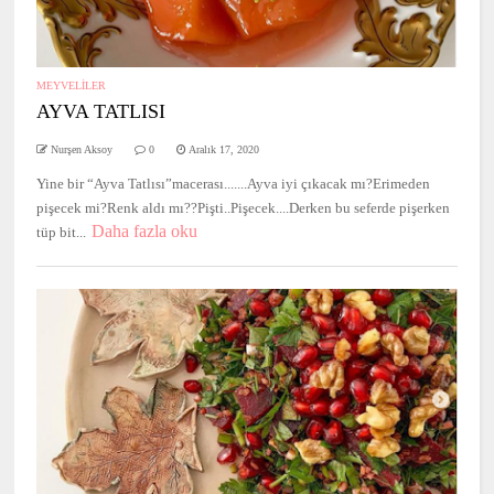
MEYVELİLER
AYVA TATLISI
Nurşen Aksoy
0
Aralık 17, 2020
Yine bir “Ayva Tatlısı”macerası.......Ayva iyi çıkacak mı?Erimeden
pişecek mi?Renk aldı mı??Pişti..Pişecek....Derken bu seferde pişerken
Daha fazla oku
tüp bit...