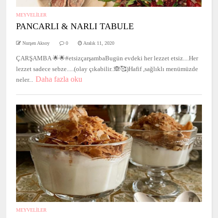
MEYVELİLER
PANCARLI & NARLI TABULE
Nurşen Aksoy
0
Aralık 11, 2020
ÇARŞAMBA 🌟🌟#etsizçarşambaBugün evdeki her lezzet etsiz....Her
lezzet sadece sebze.....(olay çıkabilir..🙈🥰)Hafif ,sağlıklı menümüzde
Daha fazla oku
neler...
MEYVELİLER