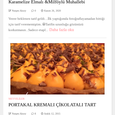
Karamelize Elmalı &Milföylü Muhallebi
Nurşen Aksoy
0
Kasım 26, 2020
Veeee beklenen tarif geldi....İlk yaptığımda fotoğraflayamadan bittiği
için tarif verememiştim..🤩Tarifin uzunluğu gözünüzü
Daha fazla oku
korkutmasın...Sadece etapl...
MEYVELİLER
PORTAKAL KREMALI ÇİKOLATALI TART
Nurşen Aksoy
8
Aralık 12, 2015