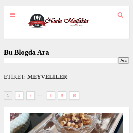
Bu Blogda Ara
ETİKET:
MEYVELİLER
...
1
2
3
8
9
10