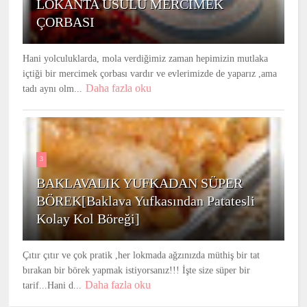
LOKANTA USULU MERCİMEK
ÇORBASI
Hani yolculuklarda, mola verdiğimiz zaman hepimizin mutlaka
içtiği bir mercimek çorbası vardır ve evlerimizde de yaparız ,ama
Daha fazla oku
tadı aynı olm...
3
BAKLAVALIK YUFKADAN SÜPER
BÖREK[Baklava Yufkasından Patatesli
Kolay Kol Böreği]
Çıtır çıtır ve çok pratik ,her lokmada ağzınızda müthiş bir tat
bırakan bir börek yapmak istiyorsanız!!! İşte size süper bir
Daha fazla oku
tarif...Hani d...