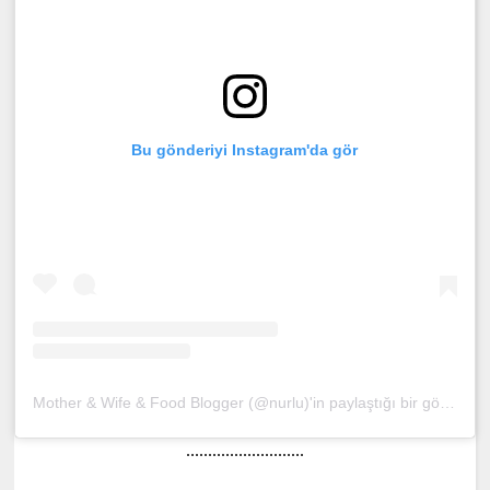
Bu gönderiyi Instagram'da gör
Mother & Wife & Food Blogger (@nurlu)'in paylaştığı bir gönderi
(
...........................