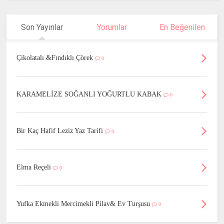
Son Yayınlar
Yorumlar
En Beğenilen
Çikolatalı &Fındıklı Çörek
0
KARAMELİZE SOĞANLI YOĞURTLU KABAK
0
Bir Kaç Hafif Leziz Yaz Tarifi
0
Elma Reçeli
0
Yufka Ekmekli Mercimekli Pilav& Ev Turşusu
0