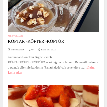
MEYVELİLER
KÖFTAR -KÖFTER -KÖFTÜR
Nurşen Aksoy
0
Ekim 08, 2022
Günün tarifi özel bir Niğde lezzeti…
KÖFTARKÖFTERKÖFTÜRÇocukluğumun lezzeti..Rahmetli halamın
Daha
o pamuk elleriyle,kardeşim (Pamuk dede)çok sever diye te...
fazla oku