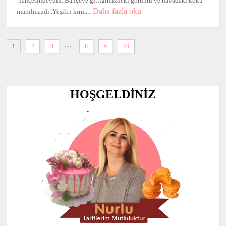
bahçesindeydik..Bahçeye gittiğimizdeki görüntü ve havadaki koku
Daha fazla oku
inanılmazdı..Yeşilin kırm...
...
1
2
3
8
9
10
HOŞGELDİNİZ