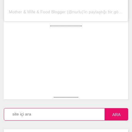
Mother & Wife & Food Blogger (@nurlu)'in paylaştığı bir gönderi
(
...........................
.....................
ARA