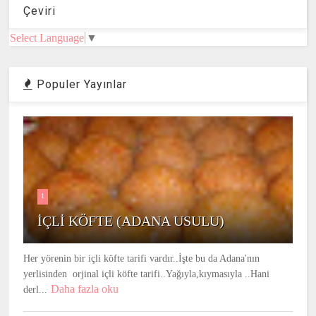
Çeviri
Select Language
▼
Populer Yayınlar
1
İÇLİ KÖFTE (ADANA USULU)
Her yörenin bir içli köfte tarifi vardır..İşte bu da Adana'nın
yerlisinden orjinal içli köfte tarifi..Yağıyla,kıymasıyla ..Hani
Daha fazla oku
derl...