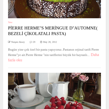
New
PİERRE HERME"S MERİNGUE D"AUTOMNE(
BEZELİ ÇİKOLATALI PASTA)
Nurşen Aksoy
29
May 28, 2012
Bugün yine çok özel bir pasta yapıyoruz..Pastanın orjinal tarifi Pierre
Daha
Herme"ye ait.Pierre Herme "nin tariflerini büyük bir hayranlı...
fazla oku