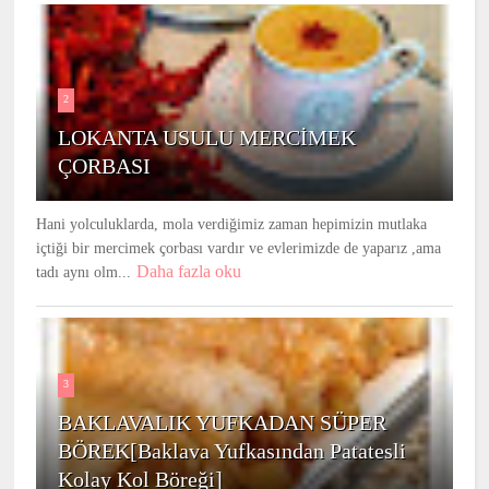
2
LOKANTA USULU MERCİMEK
ÇORBASI
Hani yolculuklarda, mola verdiğimiz zaman hepimizin mutlaka
içtiği bir mercimek çorbası vardır ve evlerimizde de yaparız ,ama
Daha fazla oku
tadı aynı olm...
3
BAKLAVALIK YUFKADAN SÜPER
BÖREK[Baklava Yufkasından Patatesli
Kolay Kol Böreği]