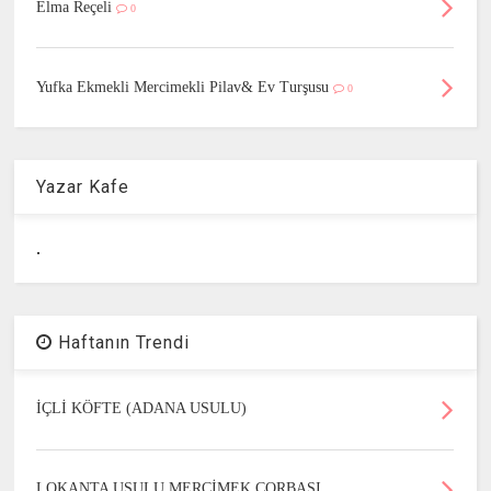
Elma Reçeli
0
Yufka Ekmekli Mercimekli Pilav& Ev Turşusu
0
Yazar Kafe
.
Haftanın Trendi
İÇLİ KÖFTE (ADANA USULU)
LOKANTA USULU MERCİMEK ÇORBASI