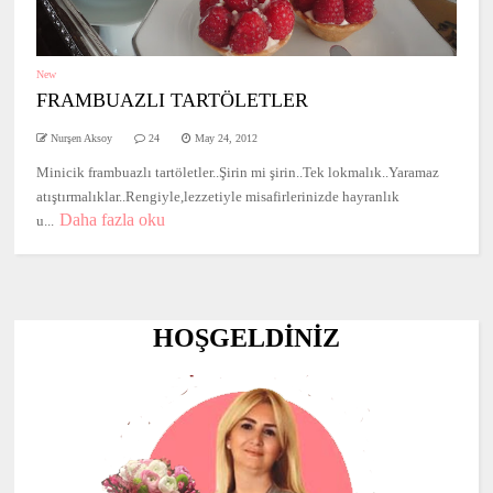
New
FRAMBUAZLI TARTÖLETLER
Nurşen Aksoy
24
May 24, 2012
Minicik frambuazlı tartöletler..Şirin mi şirin..Tek lokmalık..Yaramaz
atıştırmalıklar..Rengiyle,lezzetiyle misafirlerinizde hayranlık
Daha fazla oku
u...
HOŞGELDİNİZ